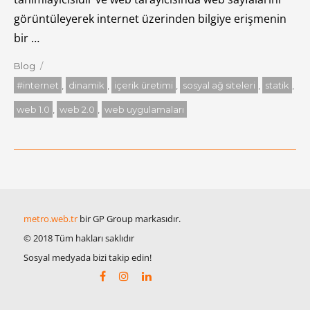
görüntüleyerek internet üzerinden bilgiye erişmenin
bir …
Kategoriler
Blog
Etiketler
#internet
,
dinamik
,
içerik üretimi
,
sosyal ağ siteleri
,
statik
,
web 1.0
,
web 2.0
,
web uygulamaları
metro.web.tr
bir GP Group markasıdır.
© 2018 Tüm hakları saklıdır
Sosyal medyada bizi takip edin!