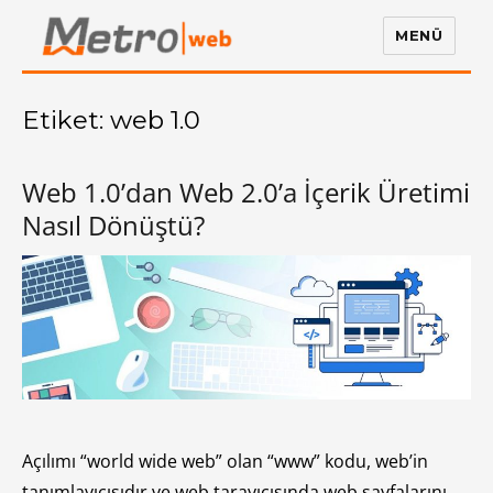
MENÜ
Metro Web
Etiket:
web 1.0
Web 1.0’dan Web 2.0’a İçerik Üretimi
Nasıl Dönüştü?
Açılımı “world wide web” olan “www” kodu, web’in
tanımlayıcısıdır ve web tarayıcısında web sayfalarını